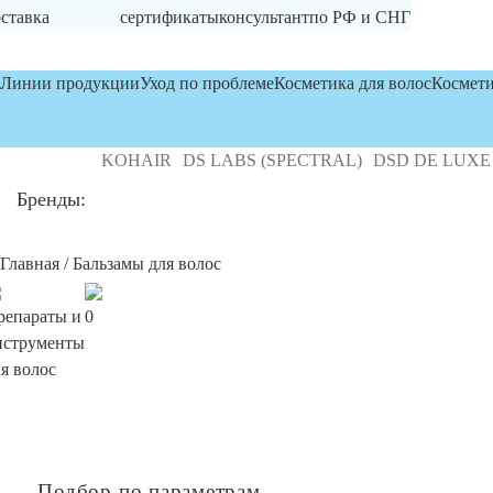
ставка
сертификаты
консультант
по РФ и СНГ
Линии продукции
Уход по проблеме
Косметика для волос
Космети
Y MD
DEKOHAIR
DS LABS (SPECTRAL)
DSD DE LUXE
F
Бренды:
Главная
/ Бальзамы для волос
репараты и
0
нструменты
я волос
Подбор по параметрам