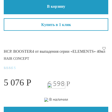
В корзину
Купить в 1 клик
HCP. BOOSTER4 от выпадения серии «ELEMENTS» 40мл
HAIR CONCEPT
Оценка
4.4
5 076
Р
из 5
6 598
Р
В наличии