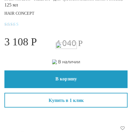
125 мл
HAIR CONCEPT
Оценка
4.4
3 108
Р
из 5
4 040
Р
В наличии
В корзину
Купить в 1 клик