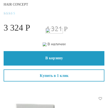
HAIR CONCEPT
Оценка
4.4
3 324
Р
из 5
4 321
Р
В наличии
В корзину
Купить в 1 клик