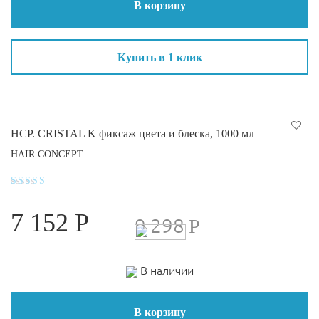
В корзину
Купить в 1 клик
HCP. CRISTAL K фиксаж цвета и блеска, 1000 мл
HAIR CONCEPT
Оценка
4.8
7 152
Р
из 5
9 298
Р
В наличии
В корзину