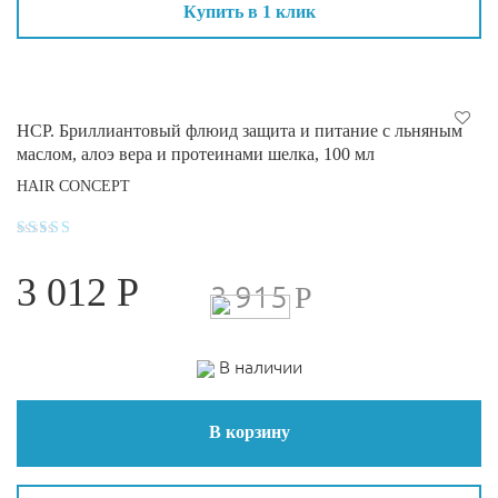
Купить в 1 клик
HCP. Бриллиантовый флюид защита и питание с льняным
маслом, алоэ вера и протеинами шелка, 100 мл
HAIR CONCEPT
Оценка
4.1
3 012
Р
из 5
3 915
Р
В наличии
В корзину