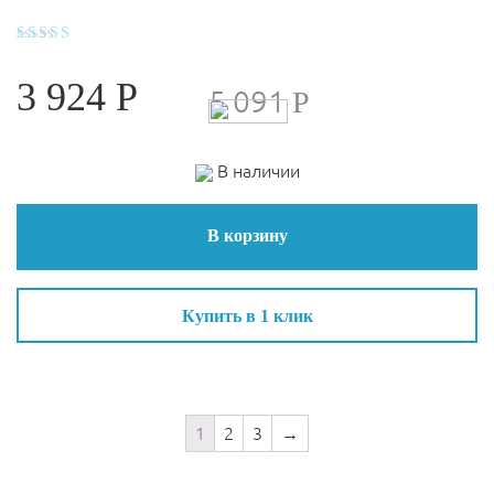
Оценка
4.4
3 924
Р
из 5
5 091
Р
В наличии
В корзину
Купить в 1 клик
1
2
3
→