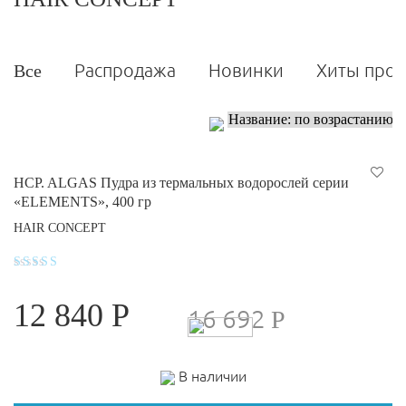
Распродажа
Новинки
Хиты про
Все
HCP. ALGAS Пудра из термальных водорослей серии
«ELEMENTS», 400 гр
HAIR CONCEPT
Оценка
4
12 840
Р
из 5
16 692
Р
В наличии