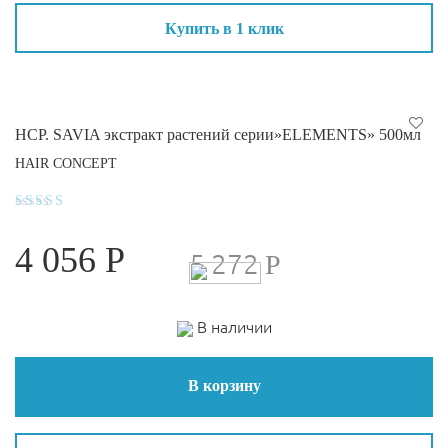
Купить в 1 клик
HCP. SAVIA экстракт растений серии»ELEMENTS» 500мл
HAIR CONCEPT
Оценка
4.9
4 056
Р
из 5
5 272
Р
В наличии
В корзину