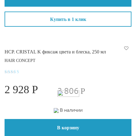
Купить в 1 клик
HCP. CRISTAL K фиксаж цвета и блеска, 250 мл
HAIR CONCEPT
Оценка
4.6
2 928
Р
из 5
3 806
Р
В наличии
В корзину