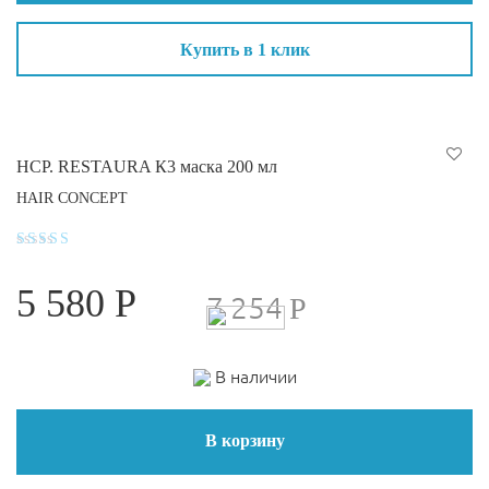
Купить в 1 клик
HCP. RESTAURA К3 маска 200 мл
HAIR CONCEPT
Оценка
4.9
5 580
Р
из 5
7 254
Р
В наличии
В корзину