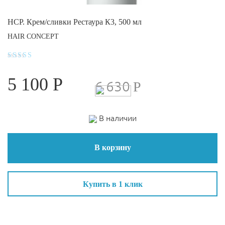
HCP. Крем/сливки Рестаура К3, 500 мл
HAIR CONCEPT
Оценка
4.6
5 100
Р
из 5
6 630
Р
В наличии
В корзину
Купить в 1 клик