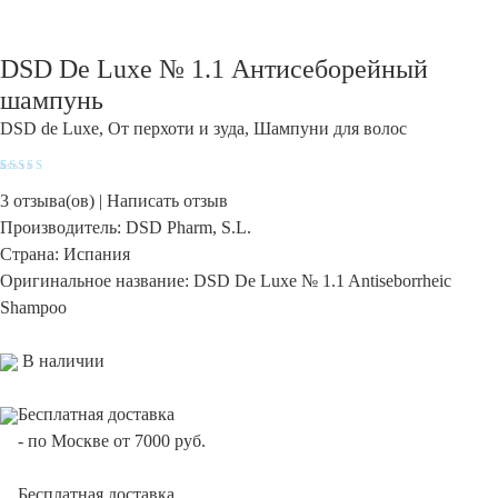
DSD De Luxe № 1.1 Антисеборейный
шампунь
DSD de Luxe
,
От перхоти и зуда
,
Шампуни для волос
Рейтинг
3
5.00
из 5 на основе
3
отзыва(ов) |
Написать отзыв
опроса
пользователей
Производитель:
DSD Pharm, S.L.
Страна:
Испания
Оригинальное название:
DSD De Luxe № 1.1 Antiseborrheic
Shampoo
В наличии
Бесплатная доставка
-
по Москве от 7000 руб.
Бесплатная доставка