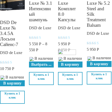
Luxe № 3.1
Luxe
Luxe № 5.2
Интенсивн
Комплит
Steel and
ый
8.0
Silk
шампунь
Капсулы
Treatment
DSD De
Balsam
Luxe №
DSD de Luxe
DSD de Luxe
3.4.5A
DSD de Luxe
Лосьон
Оценка
Оценка
Сайенс-7
5 550
Р
–
8
5 950
Р
5.00
4.2
Оценка
5 950
Р
из 5
из 5
550
Р
8 050
Р
5.00
DSD de Luxe
из 5
В наличии
В наличии
В наличии
В корзину
Выбрать ...
В корзину
Оценка
10 750
Р
5.00
из 5
Купить в 1
Купить в 1
Купить в 1
В наличии
клик
клик
клик
В корзину
Купить в 1
клик