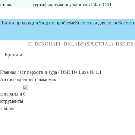
ставка
сертификаты
консультант
по РФ и СНГ
Линии продукции
Уход по проблеме
Косметика для волос
Космети
OSLEY MD
DEKOHAIR
DS LABS (SPECTRAL)
DSD DE LU
Бренды:
Главная
/
От перхоти и зуда
/ DSD De Luxe № 1.1
Антисеборейный шампунь
репараты и
0
нструменты
я волос