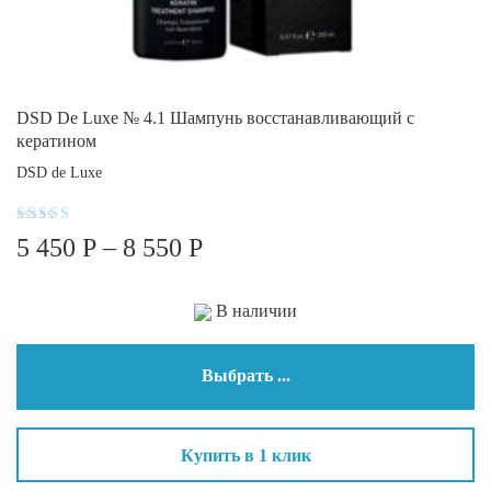
DSD De Luxe № 4.1 Шампунь восстанавливающий с
кератином
DSD de Luxe
Оценка
5 450
Р
–
8 550
Р
5.00
из 5
В наличии
Выбрать ...
Купить в 1 клик