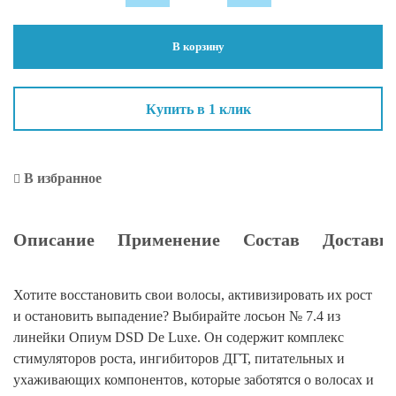
De
Luxe
В корзину
№
7.4
Лосьон
Купить в 1 клик
Опиум
в
ампулах
В избранное
Описание
Применение
Состав
Доставка
Хотите восстановить свои волосы, активизировать их рост
и остановить выпадение? Выбирайте лосьон № 7.4 из
линейки Опиум DSD De Luxe. Он содержит комплекс
стимуляторов роста, ингибиторов ДГТ, питательных и
ухаживающих компонентов, которые заботятся о волосах и