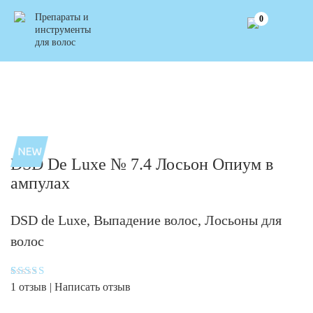
Препараты и
0
инструменты
для волос
DSD De Luxe № 7.4 Лосьон Опиум в
ампулах
DSD de Luxe
,
Выпадение волос
,
Лосьоны для
волос
Рейтинг
1
1
отзыв |
Написать отзыв
5.00
из 5
на основе