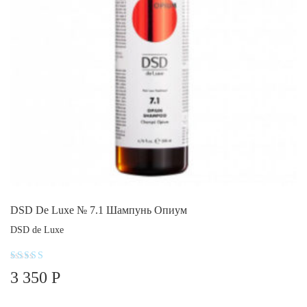
DSD De Luxe № 7.1 Шампунь Опиум
DSD de Luxe
Оценка
3 350
Р
5.00
из 5