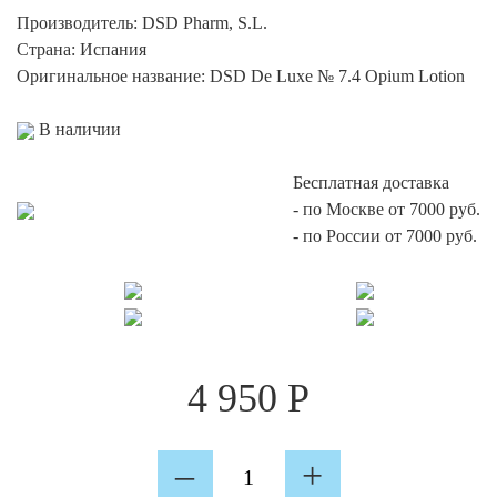
опроса
Производитель:
DSD Pharm, S.L.
пользоват
еля
Страна:
Испания
Оригинальное название:
DSD De Luxe № 7.4 Opium Lotion
В наличии
Бесплатная доставка
-
по Москве от 7000 руб.
-
по России от 7000 руб.
4 950
Р
Количество
–
+
DSD