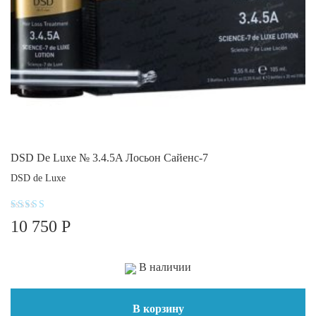
DSD De Luxe № 3.4.5A Лосьон Сайенс-7
DSD de Luxe
Оценка
10 750
Р
5.00
из 5
В наличии
В корзину