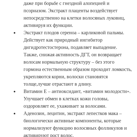
даже при борьбе с гнездной алопецией и
псориазом. Экстракт плаценты воздействует
непосредственно на клетки волосяных луковиц,
активируя их функции.
Экстракт плодов сереноа – карликовой пальмы.
Действует как природный ингибитор
дигидротестостерона, подавляет выпадение.
Также, снижая активность ДГТ, он возвращает
волосам нормальную структуру – без этого
гормона естественным образом проходит ломкость,
укрепляются корни, волоски становятся
толще,лучше отрастают в длину.
Витамин Е – антиоксидант, «витамин молодости».
Улучшает обмен в клетках кожи головы,
оздоровляет ее, ухаживает за волосами.
Аденозин, лецитин, экстракт лепестков мака –
биологически активные компоненты, которые
нормализуют функцию волосяных фолликулов и
активируют рост волос.