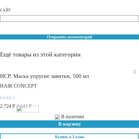
САЙТ
Ещё товары из этой категории
HCP. Маска упругие завитки, 500 мл
HAIR CONCEPT
Оценка
2 724
Р
3 541
Р
4.8
из 5
В наличии
В корзину
Купить в 1 клик