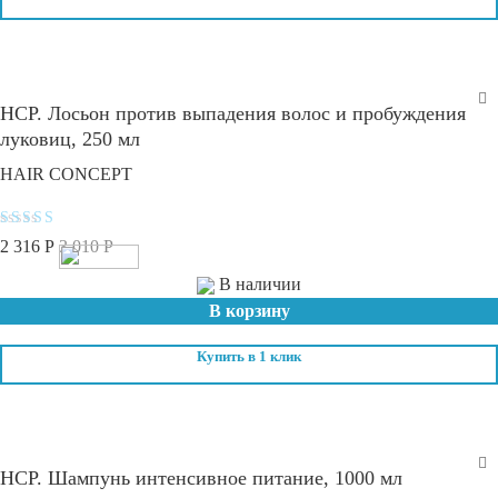
HCP. Лосьон против выпадения волос и пробуждения
луковиц, 250 мл
HAIR CONCEPT
Оценка
2 316
Р
3 010
Р
4.2
из 5
В наличии
В корзину
Купить в 1 клик
HCP. Шампунь интенсивное питание, 1000 мл