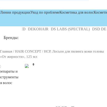
Линии продукции
Уход по проблеме
Косметика для волос
Космети
OSLEY MD
DEKOHAIR
DS LABS (SPECTRAL)
DSD DE LU
Бренды:
Главная
/
HAIR CONCEPT
/ HCP. Лосьон для пилинга кожи головы
«От жирности», 125 мл
0
репараты и
нструменты
я волос