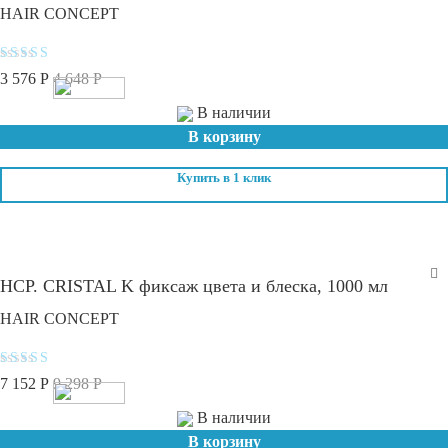
HAIR CONCEPT
Оценка
3 576
Р
4 648
Р
4.6
из 5
В наличии
В корзину
Купить в 1 клик
HCP. CRISTAL K фиксаж цвета и блеска, 1000 мл
HAIR CONCEPT
Оценка
7 152
Р
9 298
Р
4
из 5
В наличии
В корзину