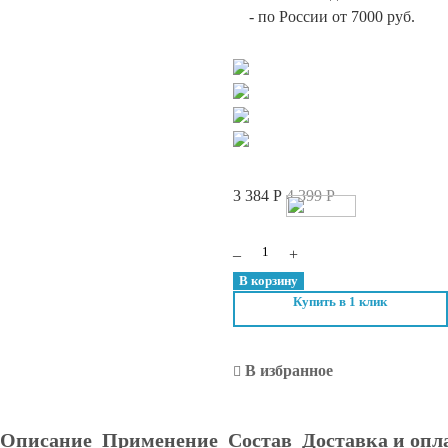
-
по России от 7000 руб.
3 384
Р
4 399
Р
–
Количество
+
HCP.
В корзину
Лосьон
Купить в 1 клик
для
пилинга
В избранное
кожи
головы
"От
Описание
Применение
Состав
Доставка и опл
жирности",