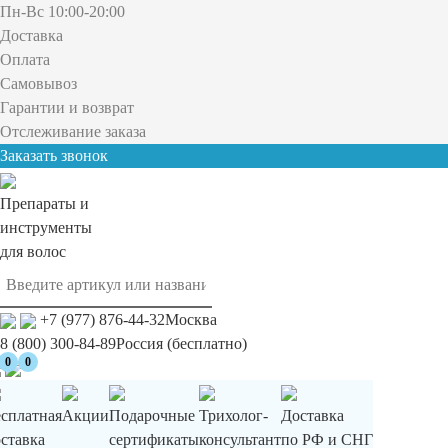
Пн-Вс 10:00-20:00
Доставка
Оплата
Самовывоз
Гарантии и возврат
Отслеживание заказа
Заказать звонок
Препараты и
инструменты
для волос
+7 (977) 876-44-32
Москва
8 (800) 300-84-89
Россия (бесплатно)
0
0
есплатная
Акции
Подарочные
Трихолог-
Доставка
ставка
сертификаты
консультант
по РФ и СНГ