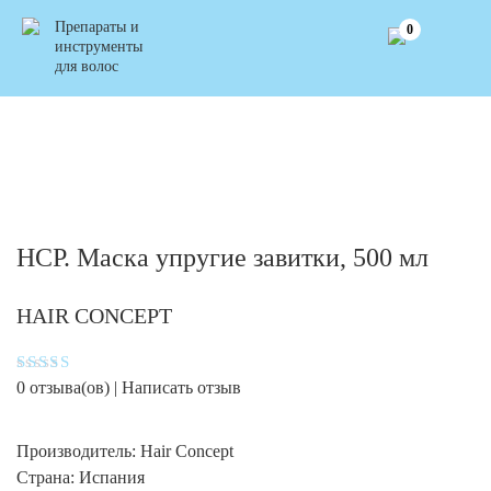
Препараты и
0
инструменты
для волос
HCP. Маска упругие завитки, 500 мл
HAIR CONCEPT
Оценка
0
отзыва(ов) |
Написать отзыв
4.7
из 5
Производитель:
Hair Concept
Страна:
Испания