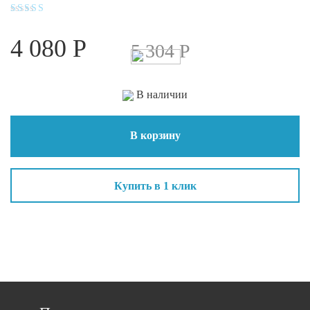
Оценка
4.1
4 080
Р
из 5
5 304
Р
В наличии
В корзину
Купить в 1 клик