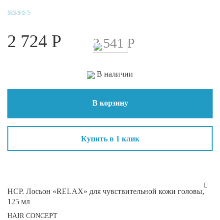
Оценка
5
2 724
Р
из 5
3 541
Р
В наличии
В корзину
Купить в 1 клик
HCP. Лосьон «RELAX» для чувствительной кожи головы,
125 мл
HAIR CONCEPT