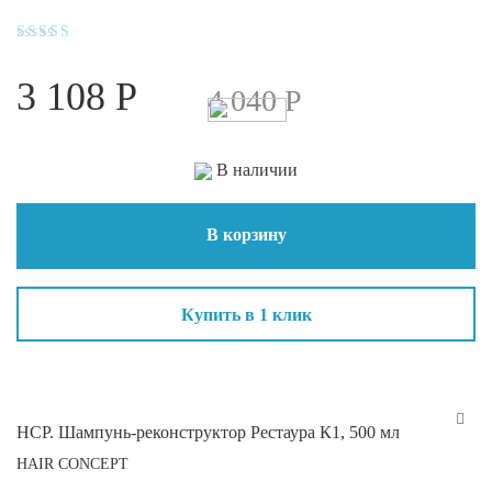
Оценка
4.4
3 108
Р
из 5
4 040
Р
В наличии
В корзину
Купить в 1 клик
HCP. Шампунь-реконструктор Рестаура К1, 500 мл
HAIR CONCEPT