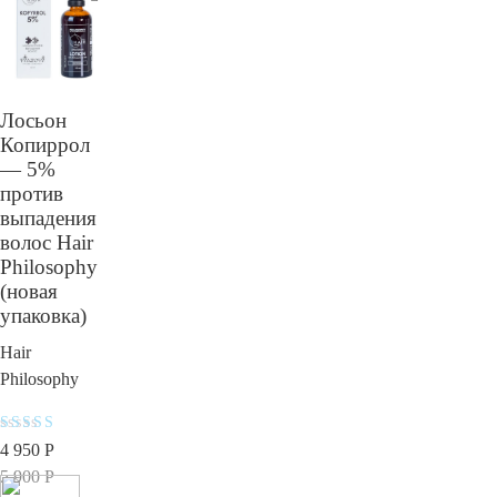
Лосьон
Копиррол
— 5%
против
выпадения
волос Hair
Philosophy
(новая
упаковка)
Hair
Philosophy
Оценка
4 950
Р
5
из 5
5 900
Р