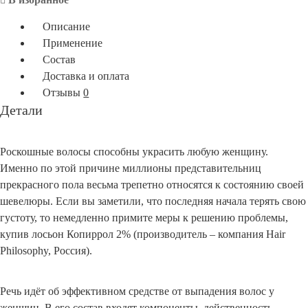
выпадения
Описание
волос
Применение
Hair
Состав
Philosophy
Доставка и оплата
для
Отзывы
0
женщин
Детали
100мл
Роскошные волосы способны украсить любую женщину.
Именно по этой причине миллионы представительниц
прекрасного пола весьма трепетно относятся к состоянию своей
шевелюры. Если вы заметили, что последняя начала терять свою
густоту, то немедленно примите меры к решению проблемы,
купив лосьон Копиррол 2% (производитель – компания Hair
Philosophy, Россия).
Речь идёт об эффективном средстве от выпадения волос у
женщин. В его состав входят компоненты, действенность