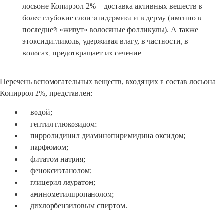
лосьоне Копиррол 2% – доставка активных веществ в
более глубокие слои эпидермиса и в дерму (именно в
последней «живут» волосяные фолликулы). А также
этоксидигликоль, удерживая влагу, в частности, в
волосах, предотвращает их сечение.
Перечень вспомогательных веществ, входящих в состав лосьона
Копиррол 2%, представлен:
водой;
гептил глюкозидом;
пирролидинил диаминопиримидина оксидом;
парфюмом;
фитатом натрия;
феноксиэтанолом;
глицерил лауратом;
аминометилпропанолом;
дихлорбензиловым спиртом.