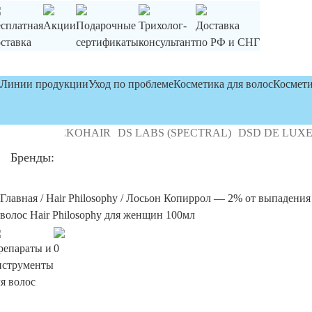
есплатная
Акции
Подарочные
Трихолог-
Доставка
ставка
сертификаты
консультант
по РФ и СНГ
Линии продукции
Уход по проблеме
Косметика для волос
Космети
 MD
DEKOHAIR
DS LABS (SPECTRAL)
DSD DE LUXE
FL
Бренды:
Главная
/
Hair Philosophy
/ Лосьон Копиррол — 2% от выпадения
волос Hair Philosophy для женщин 100мл
репараты и
0
нструменты
я волос