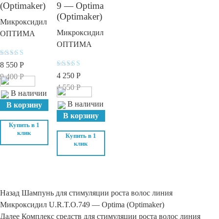
(Optimaker)
9 — Optima
(Optimaker)
Микроксидил
Микроксидил
ОПТИМА
ОПТИМА
Оценка
8 550
Р
4.1
Оценка
4 250
Р
из 5
9 400
Р
4.1
из 5
4 550
Р
В наличии
В наличии
В корзину
В корзину
Купить в 1
клик
Купить в 1
клик
Навигация
Назад
Предыдущая
Шампунь для стимуляции роста волос линия
по
Микроксидил U.R.T.O.749 — Optima (Optimaker)
запись:
записям
Далее
Следующая
Комплекс средств для стимуляции роста волос линия