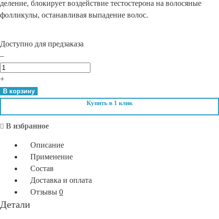
деление, блокирует воздействие тестостерона на волосяные
фолликулы, останавливая выпадение волос.
Доступно для предзаказа
–
Количество
Лосьон
+
для
В корзину
стимуляции
Купить в 1 клик
роста
волос
В избранное
линия
Описание
Микроксидил
Применение
U.R.T.O.750
Состав
-
Доставка и оплата
Optima
Отзывы
0
(Optimaker)
Детали