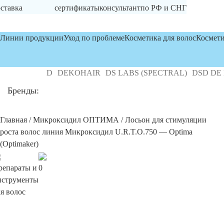
ставка
сертификаты
консультант
по РФ и СНГ
Линии продукции
Уход по проблеме
Косметика для волос
Космети
SLEY MD
DEKOHAIR
DS LABS (SPECTRAL)
DSD DE LUX
Бренды:
Главная
/
Микроксидил ОПТИМА
/ Лосьон для стимуляции
роста волос линия Микроксидил U.R.T.O.750 — Optima
(Optimaker)
репараты и
0
нструменты
я волос