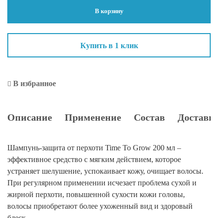
Grow.
В корзину
Шампунь-
Защита
от
Купить в 1 клик
перхоти
200
мл
В избранное
Описание
Применение
Состав
Доставка
Шампунь-защита от перхоти Time To Grow 200 мл –
эффективное средство с мягким действием, которое
устраняет шелушение, успокаивает кожу, очищает волосы.
При регулярном применении исчезает проблема сухой и
жирной перхоти, повышенной сухости кожи головы,
волосы приобретают более ухоженный вид и здоровый
блеск.