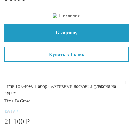
из 5
В наличии
В корзину
Купить в 1 клик
Time To Grow. Набор «Активный лосьон: 3 флакона на
курс»
Time To Grow
Оценка
21 100
Р
4.3
из 5