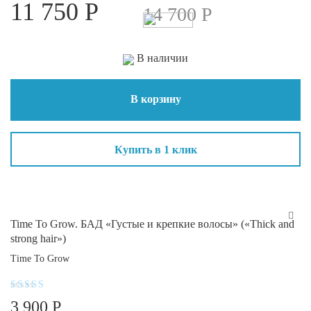
11 750
Р
из 5
14 700
Р
В наличии
В корзину
Купить в 1 клик
Time To Grow. БАД «Густые и крепкие волосы» («Thick and
strong hair»)
Time To Grow
Оценка
3 900
Р
4.3