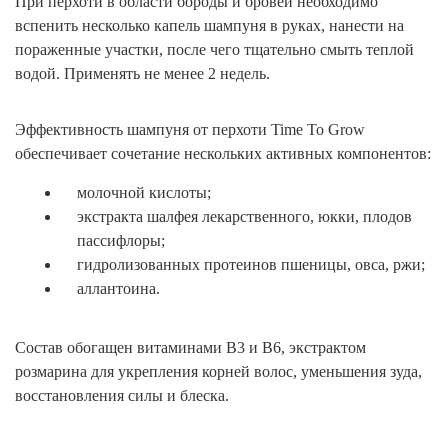
При перхоти в области бороды и бровей необходимо
вспенить несколько капель шампуня в руках, нанести на
пораженные участки, после чего тщательно смыть теплой
водой. Применять не менее 2 недель.
Эффективность шампуня от перхоти Time To Grow
обеспечивает сочетание нескольких активных компонентов:
молочной кислоты;
экстракта шалфея лекарственного, юкки, плодов
пассифлоры;
гидролизованных протеинов пшеницы, овса, ржи;
аллантоина.
Состав обогащен витаминами B3 и B6, экстрактом
розмарина для укрепления корней волос, уменьшения зуда,
восстановления силы и блеска.