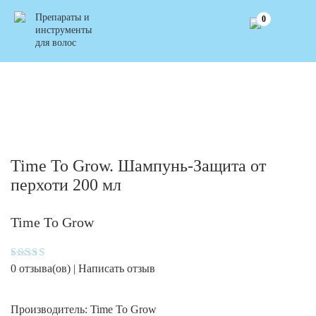
Препараты и
0
инструменты
для волос
Time To Grow. Шампунь-Защита от
перхоти 200 мл
Time To Grow
Оценка
0
отзыва(ов) |
Написать отзыв
4
из 5
Производитель:
Time To Grow