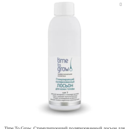
Time To Grow. Стимулирующий поляризованный лосьон для