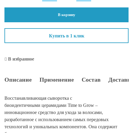
To
Grow.
В корзину
Восстанавливающая
сыворотка
с
Купить в 1 клик
биоидентичными
церамидами
200
В избранное
мл
Описание
Применение
Состав
Доставка
Восстанавливающая сыворотка с
биоидентичными церамидами Time to Grow –
инновационное средство для ухода за волосами,
разработанное с использованием самых передовых
технологий и уникальных компонентов. Она содержит