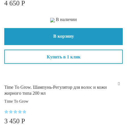
4 650
Р
5
из 5
В наличии
В корзину
Купить в 1 клик
Time To Grow. Шампунь-Регулятор для волос и кожи
жирного типа 200 мл
Time To Grow
Оценка
3 450
Р
4.7
из 5