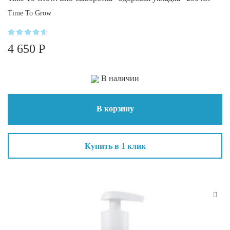
Time To Grow
Оценка
4 650
Р
4.5
из 5
В наличии
В корзину
Купить в 1 клик