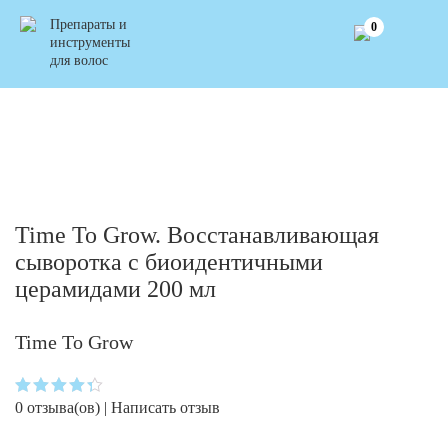
Препараты и
0
инструменты
для волос
Time To Grow. Восстанавливающая
сыворотка с биоидентичными
церамидами 200 мл
Time To Grow
0
отзыва(ов) |
Написать отзыв
Оценка
4.3
из 5