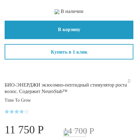
В наличии
В корзину
Купить в 1 клик
БИО-ЭНЕРДЖИ экзосомно-пептидный стимулятор роста
волос. Содержит NeuroStab™
Time To Grow
Оценка
4.1
11 750
Р
из 5
14 700
Р