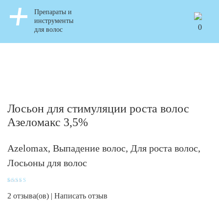
Препараты и
инструменты
0
для волос
Лосьон для стимуляции роста волос
Азеломакс 3,5%
Azelomax
,
Выпадение волос
,
Для роста волос
,
Лосьоны для волос
Рейтинг
2
5.00
из 5 на основе
2
отзыва(ов) |
Написать отзыв
опроса
пользователей