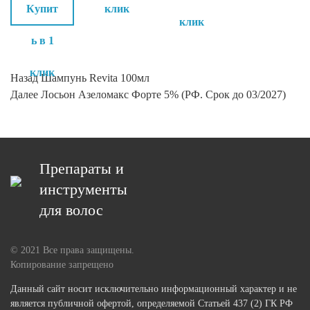
клик
Купит
клик
ь в 1
клик
Навигация
Назад
Предыдущая
Шампунь Revita 100мл
по
Далее
запись:
Следующая
Лосьон Азеломакс Форте 5% (РФ. Срок до 03/2027)
записям
запись:
Препараты и
инструменты
для волос
© 2021 Все права защищены.
Копирование запрещено
Данный сайт носит исключительно информационный характер и не
является публичной офертой, определяемой Статьей 437 (2) ГК РФ