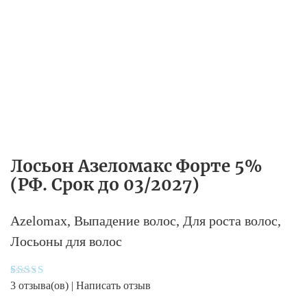
Лосьон Азеломакс Форте 5%
(РФ. Срок до 03/2027)
Azelomax
,
Выпадение волос
,
Для роста волос
,
Лосьоны для волос
Рейтинг
3
3
отзыва(ов) |
Написать отзыв
5.00
из 5
на основе