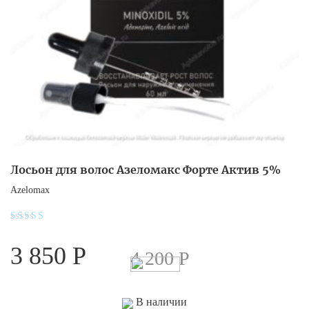
Лосьон для волос Азеломакс Форте Актив 5%
Azelomax
Оценка
4.3
3 850
Р
из 5
4 200
Р
В наличии