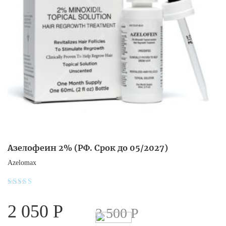
Азелофеин 2% (РФ. Срок до 05/2027)
Azelomax
Оценка
5.00
2 050
Р
из 5
3 500
Р