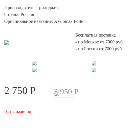
опроса
Производитель:
Трилоджик
пользоват
елей
Страна:
Россия
Оригинальное название:
Azelomax Forte
Бесплатная доставка
-
по Москве от 7000 руб.
-
по России от 7000 руб.
2 750
Р
3 950
Р
Нет в наличии