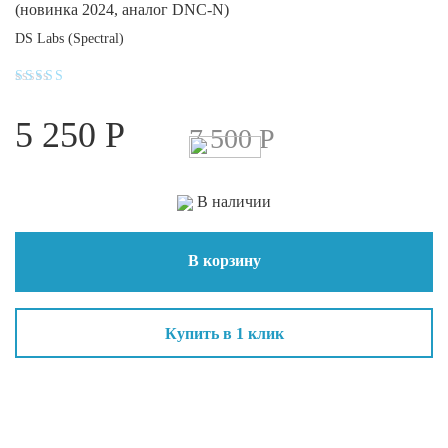
(новинка 2024, аналог DNC-N)
DS Labs (Spectral)
Оценка
4.5
5 250
Р
из 5
7 500
Р
В наличии
В корзину
Купить в 1 клик