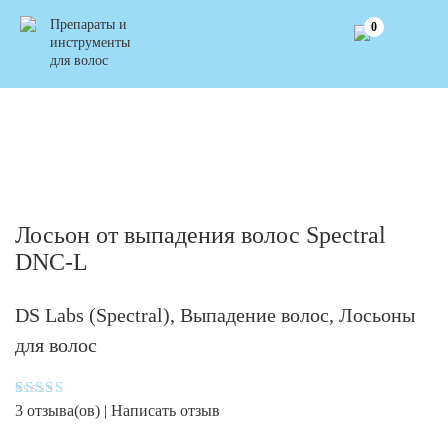
Препараты и
0
инструменты
для волос
Лосьон от выпадения волос Spectral
DNC-L
DS Labs (Spectral)
,
Выпадение волос
,
Лосьоны
для волос
Рейтинг
3
3
отзыва(ов) |
Написать отзыв
5.00
из 5
на основе