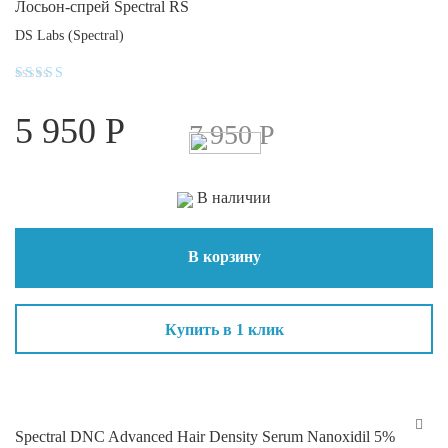
Лосьон-спрей Spectral RS
DS Labs (Spectral)
Оценка
5.00
5 950
Р
из 5
7 950
Р
В наличии
В корзину
Купить в 1 клик
Spectral DNC Advanced Hair Density Serum Nanoxidil 5%