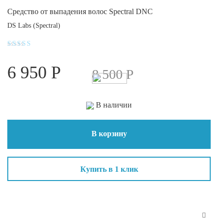
Средство от выпадения волос Spectral DNC
DS Labs (Spectral)
Оценка
5.00
6 950
Р
из 5
8 500
Р
В наличии
В корзину
Купить в 1 клик