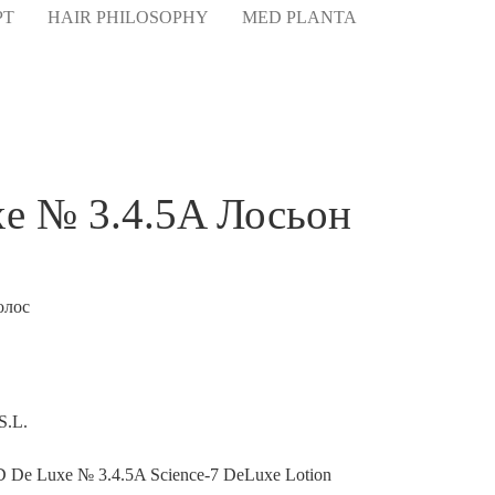
HAIR PHILOSOPHY
MED PLANTA
POLARIS/KIRKLA
e № 3.4.5A Лосьон
олос
S.L.
 De Luxe № 3.4.5A Science-7 DeLuxe Lotion