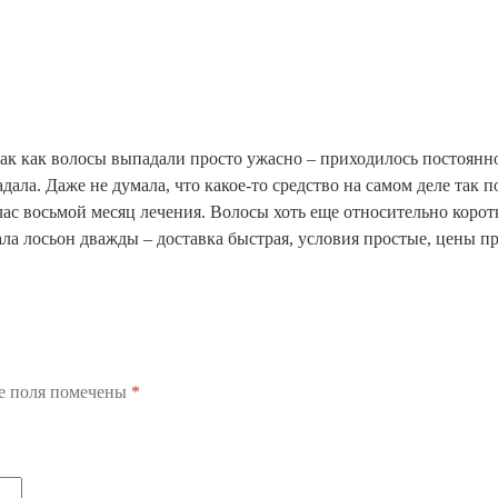
так как волосы выпадали просто ужасно – приходилось постоянно
адала. Даже не думала, что какое-то средство на самом деле так
час восьмой месяц лечения. Волосы хоть еще относительно корот
ала лосьон дважды – доставка быстрая, условия простые, цены п
е поля помечены
*