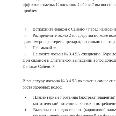
эффектов отмены. С лосьоном Сайенс-7 вы восстано
проблем.
Встряхните флакон с Сайенс-7 перед нанесени
Распределите около 2 мл средства по коже во
равномерно растереть препарат, но сильно не втир
Не смывайте.
Наносите лосьон № 3.4.5А ежедневно. Курс леч
При сильном и длительном выпадении волос дополн
De Luxe Сайенс-7.
В рецептуру лосьона № 3.4.5А включены самые си
роста здоровых волос:
Плацентарные протеины (экстракт плаценты) 
митотический потенциал клеток и потреблен
Вытяжка из плодов сереноа (карликовой пал
(за счет ингибирования фермента 5-альфаред