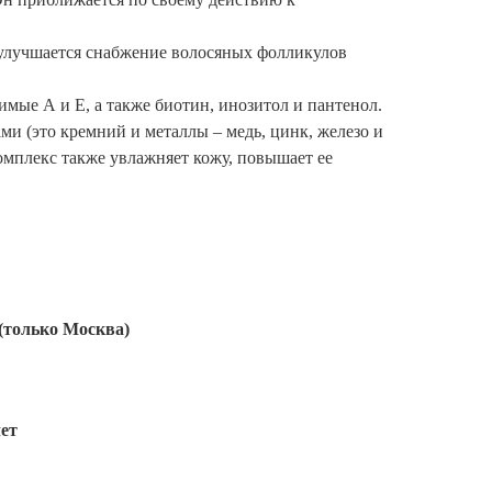
 улучшается снабжение волосяных фолликулов
мые А и Е, а также биотин, инозитол и пантенол.
ми (это кремний и металлы – медь, цинк, железо и
омплекс также увлажняет кожу, повышает ее
(только Москва)
ет