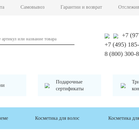
та
Самовывоз
Гарантии и возврат
Отслежив
+7 (97
+7 (495) 185
8 (800) 300-
Подарочные
Три
ии
сертификаты
кон
леме
Косметика для волос
Косметика для