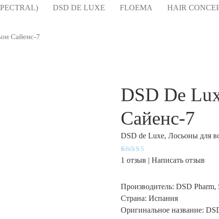
TRAL)
DSD DE LUXE
FLOEMA
HAIR CONCEPT
ьон Сайенс-7
DSD De Lux
Сайенс-7
DSD de Luxe
,
Лосьоны для в
Рейтинг
1
1
отзыв |
Написать отзыв
5.00
из 5
на основе
опроса
Производитель:
DSD Pharm, 
пользоват
еля
Страна:
Испания
Оригинальное название:
DSD