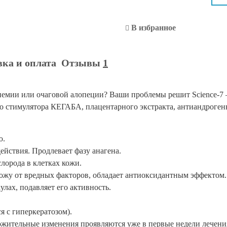
Luxe
№
В избранное
3.4.5A
Лосьон
Сайенс-7
вка и оплата
Отзывы
1
немии или очаговой алопеции? Ваши проблемы решит Science-7 
о стимулятора КЕГАБА, плацентарного экстракта, антиандроген
ю.
ействия. Продлевает фазу анагена.
лорода в клетках кожи.
ожу от вредных факторов, обладает антиоксидантным эффектом.
лах, подавляет его активность.
я с гиперкератозом).
ожительные изменения проявляются уже в первые недели лечени