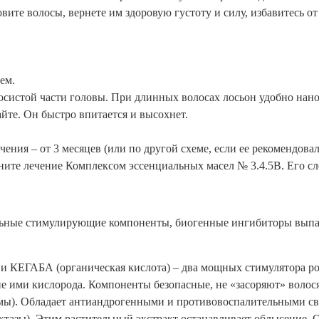
вите волосы, вернете им здоровую густоту и силу, избавитесь о
ем.
лосистой части головы. При длинных волосах лосьон удобно нан
айте. Он быстро впитается и высохнет.
ения – от 3 месяцев (или по другой схеме, если ее рекомендовал
ите лечение Комплексом эссенциальных масел № 3.4.5В. Его сл
льные стимулирующие компоненты, биогенные ингибиторы выпад
и КЕГАБА (органическая кислота) – два мощных стимулятора ро
ие ими кислорода. Компоненты безопасные, не «засоряют» воло
ьмы). Обладает антиандрогенными и противовоспалительными св
уктазы). Этим растительный экстракт останавливает облысение.