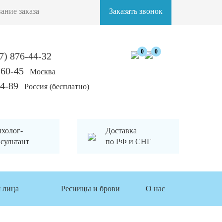
ание заказа
Заказать звонок
0
0
7) 876-44-32
-60-45
Москва
84-89
Россия (бесплатно)
холог-
Доставка
сультант
по РФ и СНГ
 лица
Ресницы и брови
О нас