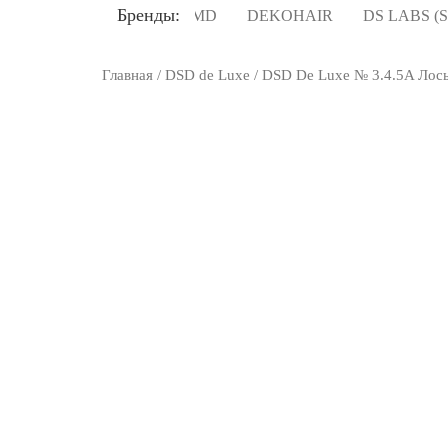
Бренды:
LOMAX
BOSLEY MD
DEKOHAIR
DS LABS (SPEC
Главная
/
DSD de Luxe
/ DSD De Luxe № 3.4.5A Лос