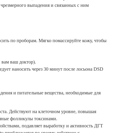
т чрезмерного выпадения и связанных с ним
осить по проборам. Мягко помассируйте кожу, чтобы
 вам ваш доктор).
едует наносить через 30 минут после лосьона DSD
ения и питательные вещества, необходимые для
ста. Действуют на клеточном уровне, повышая
сяные фолликулы токсинами.
ойствами, подавляет выработку и активность ДГТ
 Он приближается по своему действию к