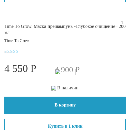
Time To Grow. Маска-прешампунь «Глубокое очищение» 200
мл
Time To Grow
Оценка
4.1
4 550
Р
из 5
4 900
Р
В наличии
В корзину
Купить в 1 клик