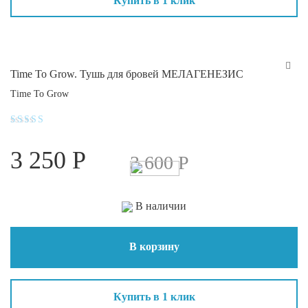
Купить в 1 клик
Time To Grow. Тушь для бровей МЕЛАГЕНЕЗИС
Time To Grow
Оценка
4.3
3 250
Р
из 5
3 600
Р
В наличии
В корзину
Купить в 1 клик