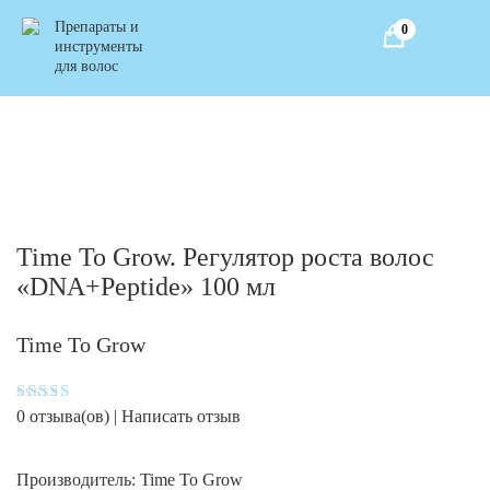
Препараты и
0
инструменты
для волос
Time To Grow. Регулятор роста волос
«DNA+Peptide» 100 мл
Time To Grow
Оценка
0
отзыва(ов) |
Написать отзыв
4
из 5
Производитель:
Time To Grow