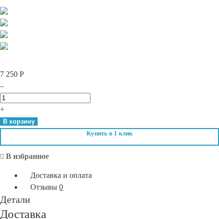
7 250
Р
–
Количество
Time
+
To
В корзину
Grow.
Купить в 1 клик
Постпилинговый
нейтрализатор
В избранное
150
Доставка и оплата
мл
Отзывы
0
Детали
Доставка