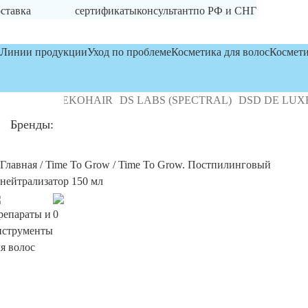
ставка
сертификаты
консультант
по РФ и СНГ
Линии продукции
Уход по проблеме
Косметика для волос
Космети
EY MD
DEKOHAIR
DS LABS (SPECTRAL)
DSD DE LUXE
Бренды:
Главная
/
Time To Grow
/ Time To Grow. Постпилинговый
нейтрализатор 150 мл
репараты и
0
нструменты
я волос