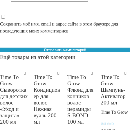
Сохранить моё имя, email и адрес сайта в этом браузере для
последующих моих комментариев.
Ещё товары из этой категории
Time To
Time To
Time To
Time To
Grow.
Grow.
Grow.
Grow.
Сыворотка
Кондицион
Флюид для
Шампунь-
для детских
ер для
кончиков
Активатор
волос
волос
волос
200 мл
«Уход и
Нежная
церамиды
Time To Grow
защита»
вуаль 200
S-BOND
200 мл
мл
100 мл
Оценка