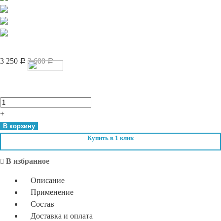
3 250
3 600
Р
Р
–
Количество
Time
+
To
В корзину
Grow.
Купить в 1 клик
Шампунь-
Активатор
В избранное
200
Описание
мл
Применение
Состав
Доставка и оплата