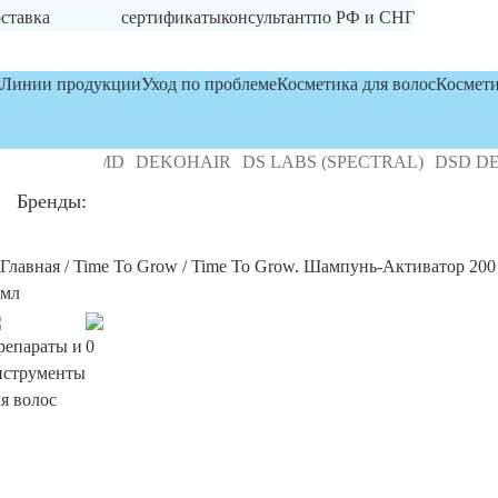
ставка
сертификаты
консультант
по РФ и СНГ
Линии продукции
Уход по проблеме
Косметика для волос
Космети
BOSLEY MD
DEKOHAIR
DS LABS (SPECTRAL)
DSD DE L
Бренды:
Главная
/
Time To Grow
/ Time To Grow. Шампунь-Активатор 200
мл
репараты и
0
нструменты
я волос